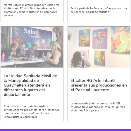
Marcos Calvente, presentó una denuncia ante
el Ministerio Público Fiscal tras detectar la
Será a partir de las 9 de la mañana, a la altura
promoción y comercialización de terrenos en
de Rodeo de la Cruz. Se solicita a
sectores
La Unidad Sanitaria Móvil de
la Muncipalidad de
El taller RG Arte Infantil
Guaymallén atenderá en
presenta sus producciones en
diferentes lugares del
el Pascual Lauriente
departamento
La muestra de pinturas denominada “El
El servicio incluye controles médicos
mundo a través de sus ojos” será inaugurada
generales, tanto pediátricos (para niños sanos)
el viernes 7 de agosto, a
como para adultos, más Ginecología y
Fonoaudiología. Consultá el