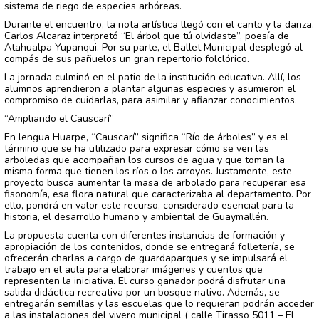
sistema de riego de especies arbóreas.
Durante el encuentro, la nota artística llegó con el canto y la danza.
Carlo
s Alcaraz interpretó “El árbol que tú olvidaste”, poesía de
Atahualpa Yupanqui. Por su parte, el Ballet Municipal desplegó al
compás de sus pañuelos un gran repertorio folclórico.
La jornada culminó en el patio de la institución educativa. Allí, los
alumnos aprendieron a plantar algunas especies y asumieron el
compromiso de cuidarlas, para asimilar y afianzar conocimientos.
“Ampliando el Causcarí”
En lengua Huarpe, “Causcarí” significa “Río de árboles” y es el
término que se ha utilizado para expresar cómo se ven las
arboledas que acompañan los cursos de agua y que toman la
misma forma que tienen los ríos o los arroyos. Justamente, este
proyecto busca aumentar la masa de arbolado para recuperar esa
fisonomía, esa flora natural que caracterizaba al departamento. Por
ello, pondrá en valor este recurso, considerado esencial para la
historia, el desarrollo humano y ambiental de Guaymallén.
La propuesta cuenta con diferentes instancias de formación y
apropiación de los contenidos, donde se entregará folletería, se
ofrecerán charlas a cargo de guardaparques y se impulsará el
trabajo en el aula para elaborar imágenes y cuentos que
representen la iniciativa. El curso ganador podrá disfrutar una
salida didáctica recreativa por un bosque nativo. Además, se
entregarán semillas y las escuelas que lo requieran podrán acceder
a las instalaciones del vivero municipal ( calle Tirasso 5011 – El