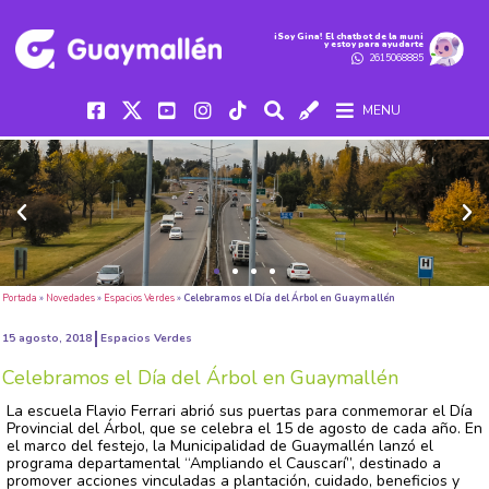
iSoy Gina! El chatbot de la muni
y estoy para ayudarte
2615068885
MENU
Portada
»
Novedades
»
Espacios Verdes
»
Celebramos el Día del Árbol en Guaymallén
15 agosto, 2018
Espacios Verdes
Celebramos el Día del Árbol en Guaymallén
La escuela Flavio Ferrari abrió sus puertas para conmemorar el Día
Provincial del Árbol, que se celebra el 15 de agosto de cada año. En
el marco del festejo, la Municipalidad de Guaymallén lanzó el
programa departamental “Ampliando el Causcarí”, destinado a
promover acciones vinculadas a plantación, cuidado, beneficios y