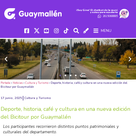
iSoy Gina! El chatbot de la muni
y estoy para ayudarte
2615068885
MENU
Portada
»
Noticias
»
Cultura y Turismo
»
Deporte, historia, café y cultura en una nueva edición del
Bicitour por Guaymallén
17 junio, 2025
Cultura y Turismo
Deporte, historia, café y cultura en una nueva edición
del Bicitour por Guaymallén
Los participantes recorrieron distintos puntos patrimoniales y
culturales del departamento.