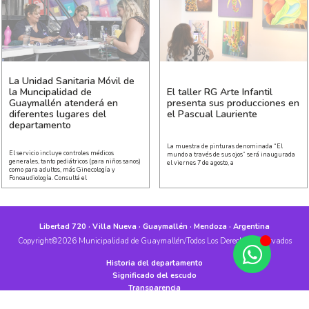
La Unidad Sanitaria Móvil de
la Muncipalidad de
El taller RG Arte Infantil
Guaymallén atenderá en
presenta sus producciones en
diferentes lugares del
el Pascual Lauriente
departamento
La muestra de pinturas denominada “El
El servicio incluye controles médicos
mundo a través de sus ojos” será inaugurada
generales, tanto pediátricos (para niños sanos)
el viernes 7 de agosto, a
como para adultos, más Ginecología y
Fonoaudiología. Consultá el
Libertad 720 · Villa Nueva · Guaymallén · Mendoza · Argentina
Copyright©2026 Municipalidad de Guaymallén/Todos Los Derechos Reservados
Historia del departamento
Significado del escudo
Transparencia
Ley de Responsabilidad Fiscal