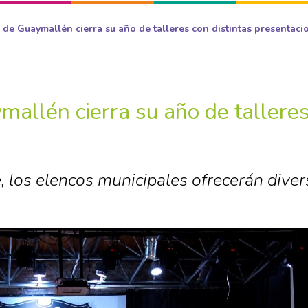
l de Guaymallén cierra su año de talleres con distintas presentaci
mallén cierra su año de tallere
, los elencos municipales ofrecerán diver