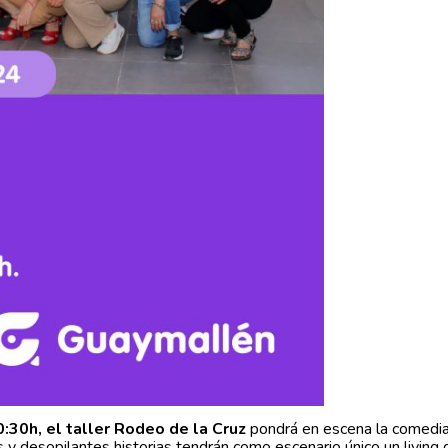
:30h, el taller Rodeo de la Cruz
pondrá en escena la comedi
as y desopilantes historias tendrán como escenario único un living 