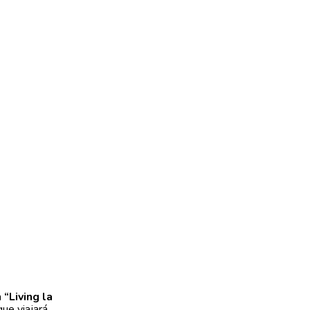
a
“Living la
que viajará