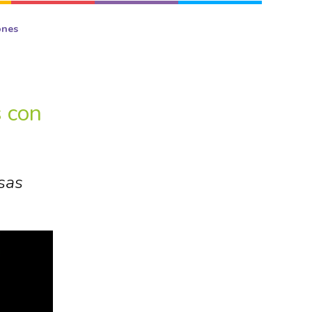
ones
s con
sas