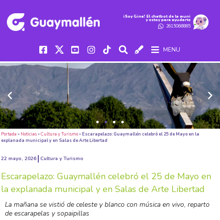
iSoy Gina! El chatbot de la muni
y estoy para ayudarte
2615068885
MENU
Portada
»
Noticias
»
Cultura y Turismo
»
Escarapelazo: Guaymallén celebró el 25 de Mayo en la
explanada municipal y en Salas de Arte Libertad
22 mayo, 2026
Cultura y Turismo
Escarapelazo: Guaymallén celebró el 25 de Mayo en
la explanada municipal y en Salas de Arte Libertad
La mañana se vistió de celeste y blanco con música en vivo, reparto
de escarapelas y sopaipillas