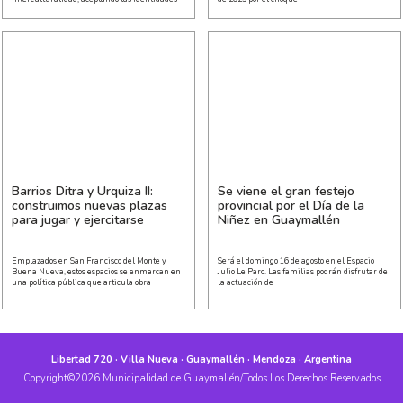
Barrios Ditra y Urquiza II:
Se viene el gran festejo
construimos nuevas plazas
provincial por el Día de la
para jugar y ejercitarse
Niñez en Guaymallén
Emplazados en San Francisco del Monte y
Será el domingo 16 de agosto en el Espacio
Buena Nueva, estos espacios se enmarcan en
Julio Le Parc. Las familias podrán disfrutar de
una política pública que articula obra
la actuación de
Libertad 720 · Villa Nueva · Guaymallén · Mendoza · Argentina
Copyright©2026 Municipalidad de Guaymallén/Todos Los Derechos Reservados