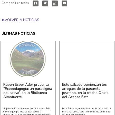
Compartir en redes
VOLVER A NOTICIAS
ÚLTIMAS NOTICIAS
Rubén Esper Ader presenta
Este sábado comienzan los
“Ecopedagogía: un paradigma
arreglos de la pasarela
educativo” en la Biblioteca
peatonal en la trocha Oeste
Almafuerte
del Acceso Este
El jueves 13 de agosto, el escritor hablará de
Habrá desvíos, mano al centro durante toda la
su obra que plantea educar desde la
mañana. La estructura fue dañada en marzo
interculturalidad, aceptando las identidades
de 2025 por el choque