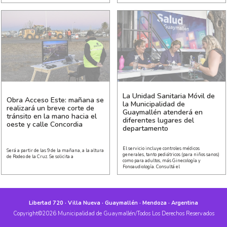
La Unidad Sanitaria Móvil de
Obra Acceso Este: mañana se
la Municipalidad de
realizará un breve corte de
Guaymallén atenderá en
tránsito en la mano hacia el
diferentes lugares del
oeste y calle Concordia
departamento
El servicio incluye controles médicos
Será a partir de las 9 de la mañana, a la altura
generales, tanto pediátricos (para niños sanos)
de Rodeo de la Cruz. Se solicita a
como para adultos, más Ginecología y
Fonoaudiología. Consultá el
Libertad 720 · Villa Nueva · Guaymallén · Mendoza · Argentina
Copyright©2026 Municipalidad de Guaymallén/Todos Los Derechos Reservados