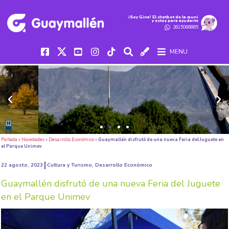
iSoy Gina! El chatbot de la muni
y estoy para ayudarte
2615068885
MENU
Portada
»
Novedades
»
Desarrollo Económico
»
Guaymallén disfrutó de una nueva Feria del Juguete en
el Parque Unimev
22 agosto, 2023
Cultura y Turismo
,
Desarrollo Económico
Guaymallén disfrutó de una nueva Feria del Juguete
en el Parque Unimev