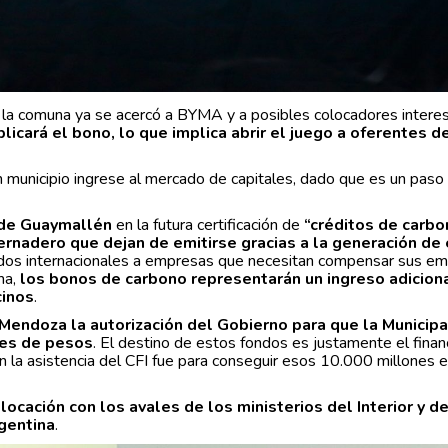
 la comuna ya se acercó a BYMA y a posibles colocadores intere
icará el bono, lo que implica abrir el juego a oferentes d
n municipio ingrese al mercado de capitales, dado que es un paso
 de Guaymallén
en la futura certificación de
“créditos de carbo
ernadero que dejan de emitirse gracias a la generación de
dos internacionales a empresas que necesitan compensar sus em
ma,
los bonos de carbono representarán un ingreso adiciona
cinos
.
e Mendoza la autorización del Gobierno para que la Municip
nes de pesos
. El destino de estos fondos es justamente el fina
on la asistencia del CFI fue para conseguir esos 10.000 millones e
locación con los avales de los ministerios del Interior y d
gentina
.