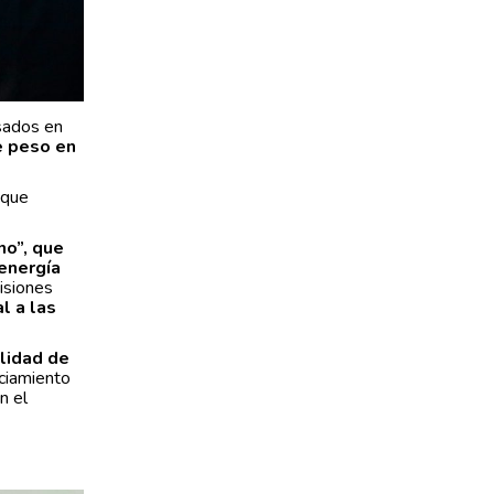
sados en
e peso en
 que
no”, que
 energía
isiones
l a las
alidad de
nciamiento
n el
e