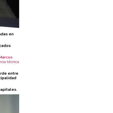
adas en
cados
Marcos
ncia técnica
erde entre
cipalidad
capitales
.