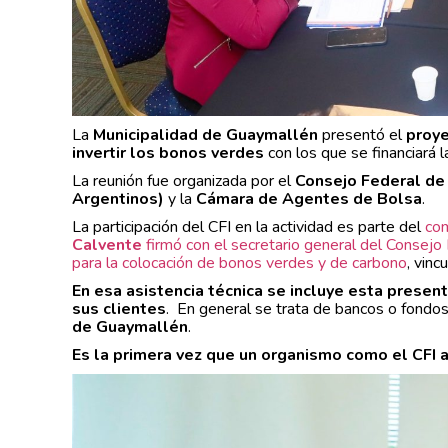
La
Municipalidad de Guaymallén
presentó el
proye
invertir los bonos verdes
con los que se financiará l
La reunión fue organizada por el
Consejo Federal de 
Argentinos)
y la
Cámara de Agentes de Bolsa
.
La participación del CFI en la actividad es parte del
com
Calvente
firmó con el secretario general del Consejo
para la colocación de bonos verdes y de carbono
, vinc
En esa asistencia técnica se incluye esta prese
sus clientes
. En general se trata de bancos o fondos d
de Guaymallén
.
Es la primera vez que un organismo como el CFI 