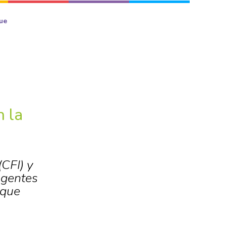
ue
n la
CFI) y
Agentes
 que