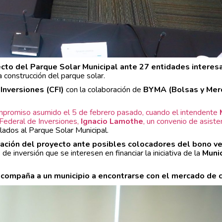
cto del Parque Solar Municipal ante 27 entidades interes
a construcción del parque solar.
Inversiones (CFI)
con la colaboración de
BYMA (Bolsas y Mer
promiso asumido el 5 de febrero pasado, cuando el intendente
 Federal de Inversiones,
Ignacio Lamothe
, un convenio de asiste
ulados al Parque Solar Municipal.
ntación del proyecto ante posibles colocadores del bono v
e inversión que se interesen en financiar la iniciativa de la
Muni
acompaña a un municipio a encontrarse con el mercado de 