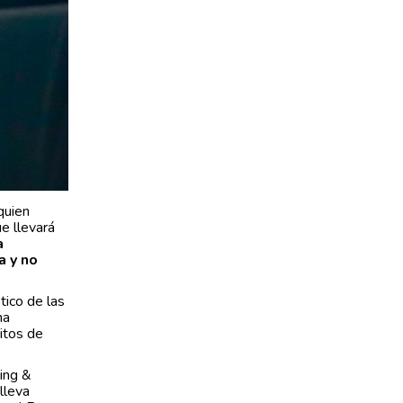
 quien
e llevará
a
a y no
tico de las
na
itos de
cing &
lleva