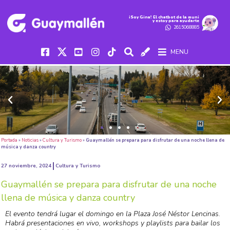
iSoy Gina! El chatbot de la muni
y estoy para ayudarte
2615068885
MENU
Portada
»
Noticias
»
Cultura y Turismo
»
Guaymallén se prepara para disfrutar de una noche llena de
música y danza country
27 noviembre, 2024
Cultura y Turismo
Guaymallén se prepara para disfrutar de una noche
llena de música y danza country
El evento tendrá lugar el domingo en la Plaza José Néstor Lencinas.
Habrá presentaciones en vivo, workshops y playlists para bailar los