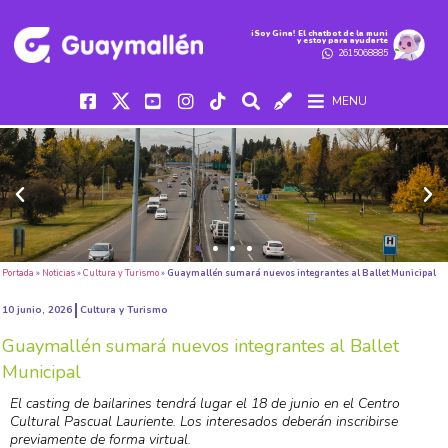
iSoy Gina! El chatbot de la muni
y estoy para ayudarte
2615068885
MENU
Portada
»
Noticias
»
Cultura y Turismo
»
Guaymallén sumará nuevos integrantes al Ballet Municipal
10 junio, 2026
Cultura y Turismo
Guaymallén sumará nuevos integrantes al Ballet
Municipal
El casting de bailarines tendrá lugar el 18 de junio en el Centro
Cultural Pascual Lauriente. Los interesados deberán inscribirse
previamente de forma virtual.