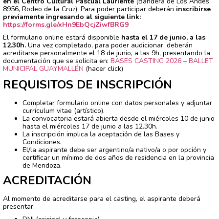
en el Centro Cultural Pascual Lauriente
(Bandera de Los Andes
8956, Rodeo de la Cruz). Para poder participar deberán
inscribirse
previamente ingresando al siguiente link:
https://forms.gle/xHn9EbQcjZiwfBRG9
El formulario online estará disponible
hasta el 17 de junio, a las
12.30h.
Una vez completado, para poder audicionar, deberán
acreditarse personalmente el 18 de junio, a las 9h, presentando la
documentación que se solicita en:
BASES CASTING 2026 – BALLET
MUNICIPAL GUAYMALLÉN
(hacer click)
REQUISITOS DE INSCRIPCIÓN
Completar formulario online con datos personales y adjuntar
currículum vitae (artístico).
La convocatoria estará abierta desde el miércoles 10 de junio
hasta el miércoles 17 de junio a las 12.30h.
La inscripción implica la aceptación de las Bases y
Condiciones.
El/la aspirante debe ser argentino/a nativo/a o por opción y
certificar un mínimo de dos años de residencia en la provincia
de Mendoza.
ACREDITACIÓN
Al momento de acreditarse para el casting, el aspirante deberá
presentar: