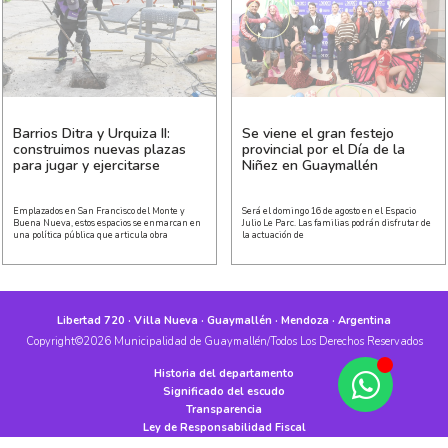
Barrios Ditra y Urquiza II:
Se viene el gran festejo
construimos nuevas plazas
provincial por el Día de la
para jugar y ejercitarse
Niñez en Guaymallén
Emplazados en San Francisco del Monte y
Será el domingo 16 de agosto en el Espacio
Buena Nueva, estos espacios se enmarcan en
Julio Le Parc. Las familias podrán disfrutar de
una política pública que articula obra
la actuación de
Libertad 720 · Villa Nueva · Guaymallén · Mendoza · Argentina
Copyright©2026 Municipalidad de Guaymallén/Todos Los Derechos Reservados
Historia del departamento
Significado del escudo
Transparencia
Ley de Responsabilidad Fiscal