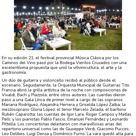
En su edición 21, el festival provincial Música Clásica por los
Caminos del Vino pasó por la Bodega Vientos Cruzados con una
excelentísima propuesta que unió la vitivinicultura, el arte y la
gastronomía.
Un dúo de guitarra y violoncello recibió al público desde el
escenario. Seguidamente, la Orquesta Municipal de Guitarras Tito
Francia abrió la grilla artística de la noche con composiciones de
Vivaldi, Bach y Piazzola, entre otros autores. Las cuerdas dieron
paso a una Gala Lírica de primer nivel a cargo de las sopranos
Mariana Rodríguez, Alejandra Herrera y Griselda López Zalba; la
mezzosoprano Gloria López; el tenor Marcelo Zelada; el barítono
Rubén Caparotta; las cuerdas de Igor Lara, Roger Campos y Matías
Pelli; y los pianistas Pablo Fascio, Emanuel Fernández y Leonardo
Pittella. Los concertistas deleitaron con maravillosas arias del
repertorio universal como las de Giuseppe Verdi, Giacomo Puccini,
Leo Delibes, Luigi Denza y Doménico Furno. La vara quedó alta para