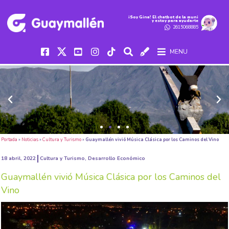
iSoy Gina! El chatbot de la muni
y estoy para ayudarte
2615068885
MENU
Portada
»
Noticias
»
Cultura y Turismo
»
Guaymallén vivió Música Clásica por los Caminos del Vino
18 abril, 2022
Cultura y Turismo
,
Desarrollo Económico
Guaymallén vivió Música Clásica por los Caminos del
Vino