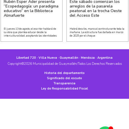
Rubén Esper Ader presenta
Este sábado comienzan los
“Ecopedagogía: un paradigma
arreglos de la pasarela
educativo” en la Biblioteca
peatonal en la trocha Oeste
Almafuerte
del Acceso Este
El jueves 13 de agosto, el escritor hablará de
Habrá desvíos, mano al centro durante toda la
su obra que plantea educar desde la
mañana. La estructura fue dañada en marzo
interculturalidad, aceptando las identidades
de 2025 por el choque
Libertad 720 · Villa Nueva · Guaymallén · Mendoza · Argentina
Copyright©2026 Municipalidad de Guaymallén/Todos Los Derechos Reservados
Historia del departamento
Significado del escudo
Transparencia
Ley de Responsabilidad Fiscal