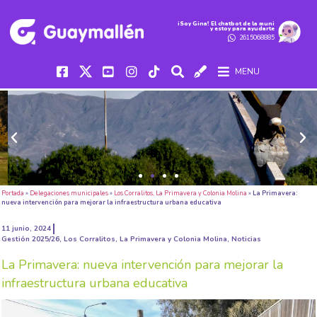
iSoy Gina! El chatbot de la muni
y estoy para ayudarte
2615068885
MENU
Portada
»
Delegaciones municipales
»
Los Corralitos, La Primavera y Colonia Molina
»
La Primavera:
nueva intervención para mejorar la infraestructura urbana educativa
11 junio, 2024
Gestión 2025/26
,
Los Corralitos, La Primavera y Colonia Molina
,
Noticias
La Primavera: nueva intervención para mejorar la
infraestructura urbana educativa