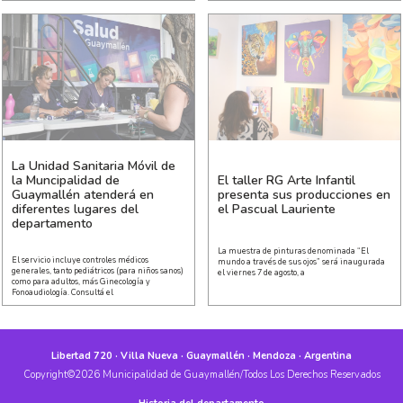
La Unidad Sanitaria Móvil de
la Muncipalidad de
El taller RG Arte Infantil
Guaymallén atenderá en
presenta sus producciones en
diferentes lugares del
el Pascual Lauriente
departamento
La muestra de pinturas denominada “El
El servicio incluye controles médicos
mundo a través de sus ojos” será inaugurada
generales, tanto pediátricos (para niños sanos)
el viernes 7 de agosto, a
como para adultos, más Ginecología y
Fonoaudiología. Consultá el
Libertad 720 · Villa Nueva · Guaymallén · Mendoza · Argentina
Copyright©2026 Municipalidad de Guaymallén/Todos Los Derechos Reservados