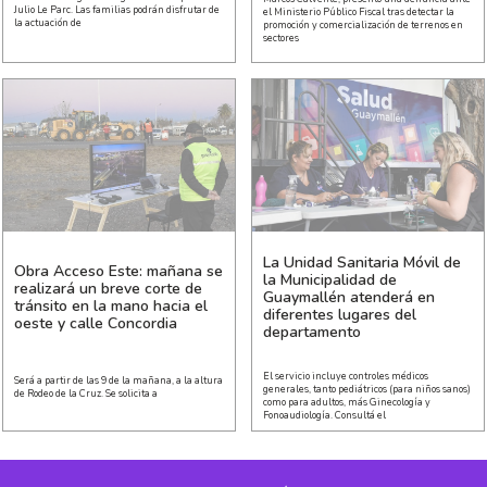
Julio Le Parc. Las familias podrán disfrutar de
el Ministerio Público Fiscal tras detectar la
la actuación de
promoción y comercialización de terrenos en
sectores
La Unidad Sanitaria Móvil de
Obra Acceso Este: mañana se
la Municipalidad de
realizará un breve corte de
Guaymallén atenderá en
tránsito en la mano hacia el
diferentes lugares del
oeste y calle Concordia
departamento
El servicio incluye controles médicos
Será a partir de las 9 de la mañana, a la altura
generales, tanto pediátricos (para niños sanos)
de Rodeo de la Cruz. Se solicita a
como para adultos, más Ginecología y
Fonoaudiología. Consultá el