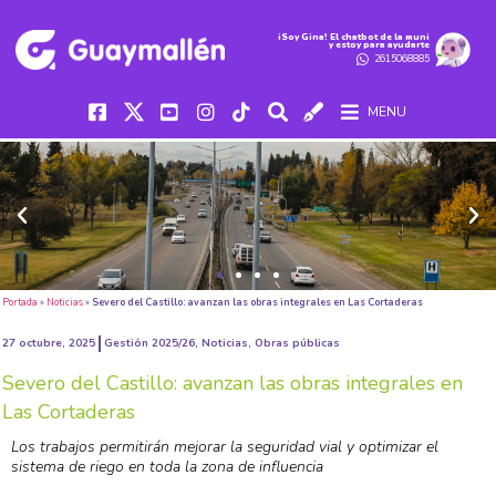
iSoy Gina! El chatbot de la muni
y estoy para ayudarte
2615068885
MENU
Portada
»
Noticias
»
Severo del Castillo: avanzan las obras integrales en Las Cortaderas
27 octubre, 2025
Gestión 2025/26
,
Noticias
,
Obras públicas
Severo del Castillo: avanzan las obras integrales en
Las Cortaderas
Los trabajos permitirán mejorar la seguridad vial y optimizar el
sistema de riego en toda la zona de influencia