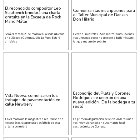
El reconocido compositor Leo
Comienzan las inscripciones para
Sujatovich brindará una charla
el Taller Municipal de Danzas
gratuita en la Escuela de Rock
Don Hilario
Mario Mátar
Será el sábado 28 de marzo en la sede ubicada
Desde el miércoles 25 de marzo, niños, jóvenes
en el Espacio Cultural Julio Le Parc. Estará
y adultos que deseen aprender a bailar folclore,
dirigida a
tango y malambo, podrán
Escondrijo del Plata y Coronel
Villa Nueva: comenzaron los
Rodríguez se unieron en una
trabajos de pavimentación en
nueva edición “De la bodega a tu
calle Newbery
restó”
En el marco de la megaobra a realizarse en el
La primera degustación del ciclo 2026 reunió a
Acceso Este, la apertura y asfaltado de esta
vecinos y visitantes en el flamante local
arteria permitirá
gastronómico de Dorrego.