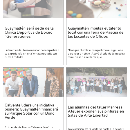
Guaymallén será sede de la
Guaymallén impulsa el talento
Clínica Deportiva de Boxeo
local con una feria de Pascua de
“Generaciones”
las Escuelas de Oficios
Referentes del boxeo mendocino compartirán
“Más que chocolate, compartimos el orgullo de
su experiencia en una jornada gratuita con
aprender un oficio. ¡Apoyá el talento de nuestra
cupos limitados
comunidad!” es el lema que
Calvente lidera una iniciativa
Las alumnas del taller Manresa
pionera: Guaymallén financiará
Atelier exponen sus pinturas en
su Parque Solar con un Bono
Salas de Arte Libertad
Verde
El intendente Marcos Calvente firmó un
La exposición podrá visitarse hasta el 6 de abril,