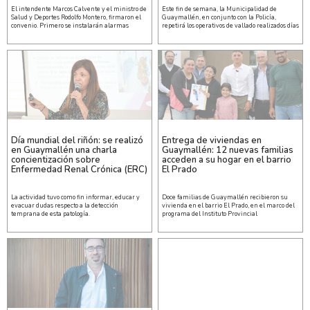
El intendente Marcos Calvente y el ministro de
Este fin de semana, la Municipalidad de
Salud y Deportes Rodolfo Montero, firmaron el
Guaymallén, en conjunto con la Policía,
convenio. Primero se instalarán alarmas
repetirá los operativos de vallado realizados días
Día mundial del riñón: se realizó
Entrega de viviendas en
en Guaymallén una charla
Guaymallén: 12 nuevas familias
concientización sobre
acceden a su hogar en el barrio
Enfermedad Renal Crónica (ERC)
El Prado
La actividad tuvo como fin informar, educar y
Doce familias de Guaymallén recibieron su
evacuar dudas respecto a la detección
vivienda en el barrio El Prado, en el marco del
temprana de esta patología.
programa del Instituto Provincial