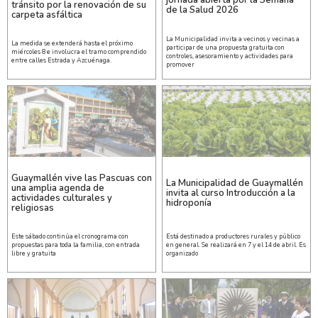
tránsito por la renovación de su
de la Salud 2026
carpeta asfáltica
La Municipalidad invita a vecinos y vecinas a
La medida se extenderá hasta el próximo
participar de una propuesta gratuita con
miércoles 8 e involucra el tramo comprendido
controles, asesoramiento y actividades para
entre calles Estrada y Azcuénaga.
promover
Guaymallén vive las Pascuas con
La Municipalidad de Guaymallén
una amplia agenda de
invita al curso Introducción a la
actividades culturales y
hidroponía
religiosas
Este sábado continúa el cronograma con
Está destinado a productores rurales y público
propuestas para toda la familia, con entrada
en general. Se realizará en 7 y el 14 de abril. Es
libre y gratuita
organizado