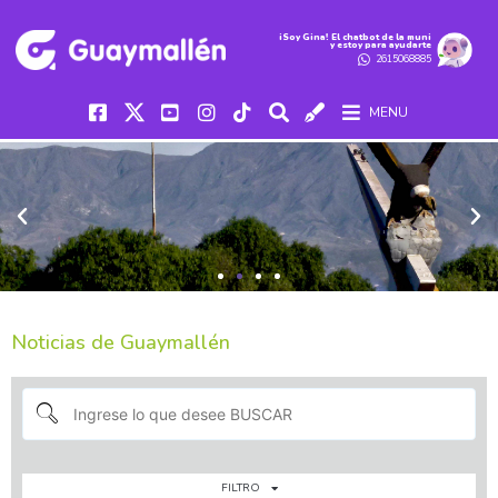
iSoy Gina! El chatbot de la muni
y estoy para ayudarte
2615068885
MENU
Noticias de Guaymallén
FILTRO