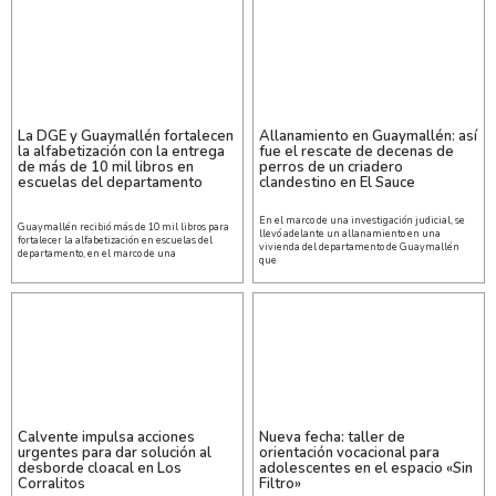
La DGE y Guaymallén fortalecen
Allanamiento en Guaymallén: así
la alfabetización con la entrega
fue el rescate de decenas de
de más de 10 mil libros en
perros de un criadero
escuelas del departamento
clandestino en El Sauce
En el marco de una investigación judicial, se
Guaymallén recibió más de 10 mil libros para
llevó adelante un allanamiento en una
fortalecer la alfabetización en escuelas del
vivienda del departamento de Guaymallén
departamento, en el marco de una
que
Calvente impulsa acciones
Nueva fecha: taller de
urgentes para dar solución al
orientación vocacional para
desborde cloacal en Los
adolescentes en el espacio «Sin
Corralitos
Filtro»