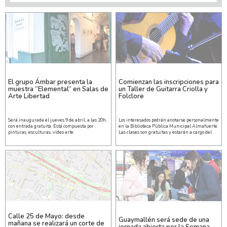
El grupo Ámbar presenta la
Comienzan las inscripciones para
muestra “Elemental” en Salas de
un Taller de Guitarra Criolla y
Arte Libertad
Folclore
Será inaugurada el jueves 9 de abril, a las 20h,
Los interesados podrán anotarse personalmente
con entrada gratuita. Está compuesta por
en la Biblioteca Pública Municipal Almafuerte.
pinturas, esculturas, video arte
Las clases son gratuitas y estarán a cargo del
Calle 25 de Mayo: desde
Guaymallén será sede de una
mañana se realizará un corte de
jornada abierta por la Semana