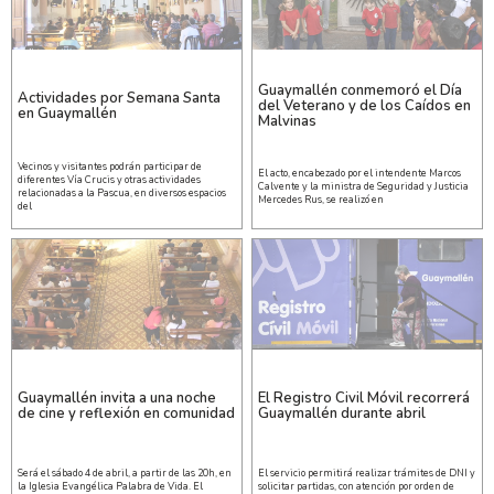
Guaymallén conmemoró el Día
Actividades por Semana Santa
del Veterano y de los Caídos en
en Guaymallén
Malvinas
Vecinos y visitantes podrán participar de
El acto, encabezado por el intendente Marcos
diferentes Vía Crucis y otras actividades
Calvente y la ministra de Seguridad y Justicia
relacionadas a la Pascua, en diversos espacios
Mercedes Rus, se realizó en
del
Guaymallén invita a una noche
El Registro Civil Móvil recorrerá
de cine y reflexión en comunidad
Guaymallén durante abril
Será el sábado 4 de abril, a partir de las 20h, en
El servicio permitirá realizar trámites de DNI y
la Iglesia Evangélica Palabra de Vida. El
solicitar partidas, con atención por orden de