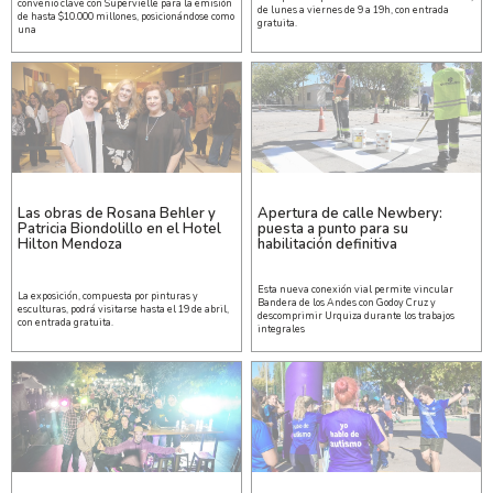
convenio clave con Supervielle para la emisión
de lunes a viernes de 9 a 19h, con entrada
de hasta $10.000 millones, posicionándose como
gratuita.
una
Las obras de Rosana Behler y
Apertura de calle Newbery:
Patricia Biondolillo en el Hotel
puesta a punto para su
Hilton Mendoza
habilitación definitiva
Esta nueva conexión vial permite vincular
La exposición, compuesta por pinturas y
Bandera de los Andes con Godoy Cruz y
esculturas, podrá visitarse hasta el 19 de abril,
descomprimir Urquiza durante los trabajos
con entrada gratuita.
integrales