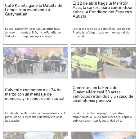
El 12 de abril llega la Maratón
Café Kanela ganó la Batalla de
Azul, la carrera para concientizar
Lomos representando a
sobre la Condición del Espectro
Guaymallén
Autista
El local gastronómico de Los Corralitos tuvo
La cita es a las 9 en la Estación Saludable del
como contrincante a El Quincho Parrilla, de
Predio de la Virgen, para conmemorar el día
Godoy Cruz, compitiendo por el mejor
mundial
Controles en la Feria de
Calvente conmemoró el 24 de
Guaymallén: casi 20 actas,
marzo con un mensaje de
vehículos retenidos y un caso de
memoria y reconstrucción social
alcoholemia positiva
El intendente Marcos Calvente encabezó el acto
La Municipalidad desplegó un operativo
por el Día de la Memoria y destacó el valor de
conjunto con la Policía para ordenar el espacio
los espacios
público y garantizar la seguridad en la