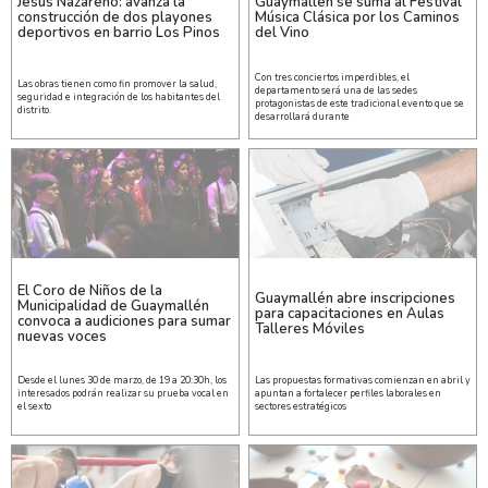
Jesús Nazareno: avanza la
Guaymallén se suma al Festival
construcción de dos playones
Música Clásica por los Caminos
deportivos en barrio Los Pinos
del Vino
Con tres conciertos imperdibles, el
Las obras tienen como fin promover la salud,
departamento será una de las sedes
seguridad e integración de los habitantes del
protagonistas de este tradicional evento que se
distrito.
desarrollará durante
El Coro de Niños de la
Guaymallén abre inscripciones
Municipalidad de Guaymallén
para capacitaciones en Aulas
convoca a audiciones para sumar
Talleres Móviles
nuevas voces
Desde el lunes 30 de marzo, de 19 a 20:30h, los
Las propuestas formativas comienzan en abril y
interesados podrán realizar su prueba vocal en
apuntan a fortalecer perfiles laborales en
el sexto
sectores estratégicos