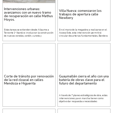
Intervenciones urbanas:
Villa Nueva: comenzaron los
avanzamos con un nuevo tramo
trabajos de apertura calle
de recuperación en calle Mathus
Newbery
Hoyos.
Estas tareas se extienden desde Allayme a
En el marco de la megaobra a realizarse en el
Teniente 1º Ibanéz e involucran la construcción
Acceso Este, esta intervención permitirá
de nuevas veredas, cordón, cuneta y
vincular dos arterias fundamentales, Bandera
Corte de tránsito por renovación
Guaymallén cierra el año con una
de la red cloacal en calles
batería de obras clave para el
Mendoza e Higuerita
futuro del departamento
A través de 7 planes estratégicos de obra, estas
intervenciones ya en marcha tienen como
objetivo dar respuesta a necesidades