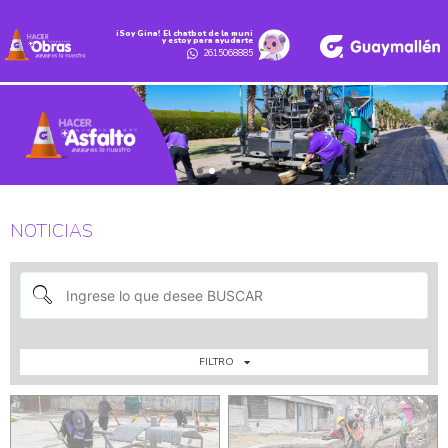
iSoy Gina! El chatbot de la muni
y estoy para ayudarte
2615068885
NOTICIAS
FILTRO