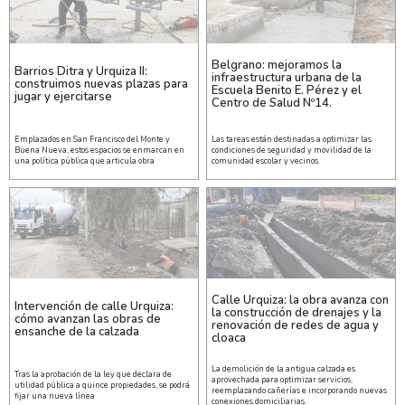
Belgrano: mejoramos la
Barrios Ditra y Urquiza II:
infraestructura urbana de la
construimos nuevas plazas para
Escuela Benito E. Pérez y el
jugar y ejercitarse
Centro de Salud Nº14.
Emplazados en San Francisco del Monte y
Las tareas están destinadas a optimizar las
Buena Nueva, estos espacios se enmarcan en
condiciones de seguridad y movilidad de la
una política pública que articula obra
comunidad escolar y vecinos.
Calle Urquiza: la obra avanza con
Intervención de calle Urquiza:
la construcción de drenajes y la
cómo avanzan las obras de
renovación de redes de agua y
ensanche de la calzada
cloaca
La demolición de la antigua calzada es
Tras la aprobación de la ley que declara de
aprovechada para optimizar servicios,
utilidad pública a quince propiedades, se podrá
reemplazando cañerías e incorporando nuevas
fijar una nueva línea
conexiones domiciliarias.