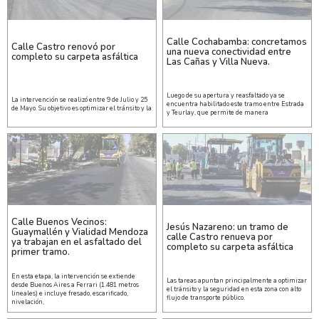
Calle Cochabamba: concretamos
Calle Castro renovó por
una nueva conectividad entre
completo su carpeta asfáltica
Las Cañas y Villa Nueva.
Luego de su apertura y reasfaltado ya se
La intervención se realizó entre 9 de Julio y 25
encuentra habilitado este tramo entre Estrada
de Mayo. Su objetivo es optimizar el tránsito y la
y Teurlay, que permite de manera
Calle Buenos Vecinos:
Jesús Nazareno: un tramo de
Guaymallén y Vialidad Mendoza
calle Castro renueva por
ya trabajan en el asfaltado del
completo su carpeta asfáltica
primer tramo.
En esta etapa, la intervención se extiende
Las tareas apuntan principalmente a optimizar
desde Buenos Aires a Ferrari (1.481 metros
el tránsito y la seguridad en esta zona con alto
lineales) e incluye fresado, escarificado,
flujo de transporte público.
nivelación,