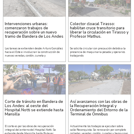
Intervenciones urbanas:
Colector cloacal Tirasso:
comenzaron trabajos de
habilitan cruce transitorio para
recuperación sobre un nuevo
liberar la circulación en Tirasso y
tramo de Bandera de Los Andes
Profesor Mathus.
Las tareas se extienden desde Arturo González
Se solicita circular con precaución debido a la
hacia el Este e involucran la construcción de
presencia de maquinaria pesada y operarios
nuevas veredas, cordón, cuneta y
trabajando.
Corte de tránsito en Bandera de
Así avanzamos con las obras de
Los Andes: al oeste del
la Recuperación Integral y
Hospital Notti se extiende hasta
Ordenamiento del Entorno de la
Mansilla
Terminal de Ómnibus
El corte es por las obras de recuperación
Actualmente los trabajos se ejecutan sobre
integral del entorno del Hospital Notti. Se
calle Reconquista. Se renovarán por completo
extiende desde Mansilla hasta Bulevar
calzadas, veredas, cordón, cunetas y banquinas.