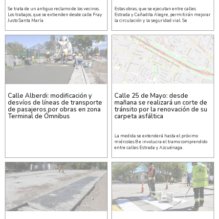
Se trata de un antiguo reclamo de los vecinos.
Estas obras, que se ejecutan entre calles
Los trabajos, que se extienden desde calle Fray
Estrada y Cañadita Alegre, permitirán mejorar
Justo Santa María
la circulación y la seguridad vial. Se
Calle Alberdi: modificación y
Calle 25 de Mayo: desde
desvíos de líneas de transporte
mañana se realizará un corte de
de pasajeros por obras en zona
tránsito por la renovación de su
Terminal de Ómnibus
carpeta asfáltica
La medida se extenderá hasta el próximo
miércoles 8 e involucra el tramo comprendido
entre calles Estrada y Azcuénaga.