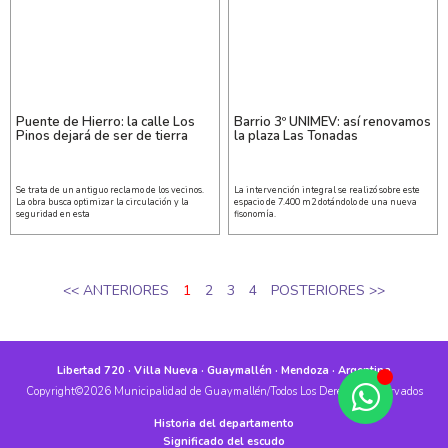
Puente de Hierro: la calle Los
Barrio 3º UNIMEV: así renovamos
Pinos dejará de ser de tierra
la plaza Las Tonadas
Se trata de un antiguo reclamo de los vecinos.
La intervención integral se realizó sobre este
La obra busca optimizar la circulación y la
espacio de 7.400 m2 dotándolo de una nueva
seguridad en esta
fisonomía.
<< ANTERIORES
1
2
3
4
POSTERIORES >>
Libertad 720 · Villa Nueva · Guaymallén · Mendoza · Argentina
Copyright©2026 Municipalidad de Guaymallén/Todos Los Derechos Reservados
Historia del departamento
Significado del escudo