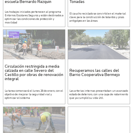
escuela Bernardo Razquin
Tonadas
Los trabajos iniciados pertenecen al programa
El caucho reciclado se convirtió en el material
Entornos Escolares Seguros y están destinados a
clave para la construcción de bolardos y pisos
optimizar las condiciones de protección y
antigolpes en las áreas
movilidad
Circulación restringida a media
calzada en calle Severo del
Recuperamos las calles del
Castillo por obras de renovación
Barrio Cooperativa Bermejo
integral
La tarea comenzará el lunes 26 de enero, con el
Las arterias internas presentaban un avanzado
objetivo de mejorar la seguridad vial y
estado de deterioro, con una capa de rodamiento
optimizar el sistema
que ya cumplió su vida útil.