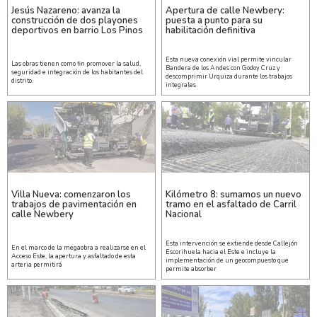
Jesús Nazareno: avanza la
Apertura de calle Newbery:
construcción de dos playones
puesta a punto para su
deportivos en barrio Los Pinos
habilitación definitiva
Esta nueva conexión vial permite vincular
Las obras tienen como fin promover la salud,
Bandera de los Andes con Godoy Cruz y
seguridad e integración de los habitantes del
descomprimir Urquiza durante los trabajos
distrito.
integrales
Villa Nueva: comenzaron los
Kilómetro 8: sumamos un nuevo
trabajos de pavimentación en
tramo en el asfaltado de Carril
calle Newbery
Nacional
Esta intervención se extiende desde Callejón
En el marco de la megaobra a realizarse en el
Escorihuela hacia el Este e incluye la
Acceso Este, la apertura y asfaltado de esta
implementación de un geocompuesto que
arteria permitirá
permite absorber