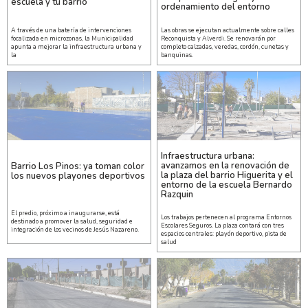
escuela y tu barrio
ordenamiento del entorno
A través de una batería de intervenciones
Las obras se ejecutan actualmente sobre calles
focalizada en microzonas, la Municipalidad
Reconquista y Alverdi. Se renovarán por
apunta a mejorar la infraestructura urbana y
completo calzadas, veredas, cordón, cunetas y
la
banquinas.
Infraestructura urbana:
avanzamos en la renovación de
Barrio Los Pinos: ya toman color
la plaza del barrio Higuerita y el
los nuevos playones deportivos
entorno de la escuela Bernardo
Razquin
El predio, próximo a inaugurarse, está
Los trabajos pertenecen al programa Entornos
destinado a promover la salud, seguridad e
Escolares Seguros. La plaza contará con tres
integración de los vecinos de Jesús Nazareno.
espacios centrales: playón deportivo, pista de
salud