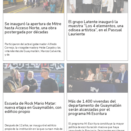
El grupo Latente inauguró la
Se inauguró la apertura de Mitre
muestra “Los 4 elementos, una
hasta Acceso Norte, una obra
odisea artística”, en el Pascual
postergada por décadas
Lauriente
Participaron del acto el gobernador Alfredo
Cornejo, la vicegobernadora Hebe Casado y los
intendentes de Guaymallén, Marcos Calvente,
y de
Más de 1.400 vivendas del
Escuela de Rock Mario Matar:
departamento de Guaymallén
nueva etapa en Guaymallén, con
serán alcanzadas por el
edificio propio
programa Mi Escritura
El programa Mi Escritura constituye la mayor
Después de 12 años, se inauguró el edificio
política de escrituración masiva que haya
propio de la institución en la que cursan más de
impulsado la Provincia. Seiscientos escribanos