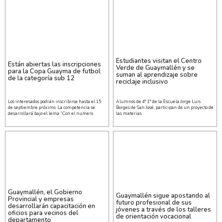
Estudiantes visitan el Centro
Están abiertas las inscripciones
Verde de Guaymallén y se
para la Copa Guayma de futbol
suman al aprendizaje sobre
de la categoría sub 12
reciclaje inclusivo
Los interesados podrán inscribirse hasta el 15
Alumnos de 4° 1° de la Escuela Jorge Luis
de septiembre próximo. La competencia se
Borges de San José, participan de un proyecto de
desarrollará bajo el lema “Con el numero
las materias
Guaymallén, el Gobierno
Guaymallén sigue apostando al
Provincial y empresas
futuro profesional de sus
desarrollarán capacitación en
jóvenes a través de los talleres
oficios para vecinos del
de orientación vocacional
departamento