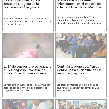
La mejor propuesta para
Sheila Vanella presenta
festejar la llegada de la
“Horizontes” en el espacio de
primavera en Guaymallén
arte del Hotel Hilton Mendoza
La muestra será inaugurada el 19 de
El evento “Mood Primavera” se realizará el 20
septiembre. Está compuesta por obras
de septiembre en el Predio de la Virgen, con la
abstractas que invitan al espectador a superar
participación de
sus
El 17 de septiembre se realizará
Continúa la propuesta “En el
el IV Congreso Provincial de
Centro” para el disfrute de las
Educación en Primera Infancia
personas mayores
Se realizará en el Bloque de Aulas Comunes y
Los participantes tienen la posibilidad de
Tecnológicas de la Universidad Nacional de
divertirse con entretenidas comedias y un
Cuyo, desde las 8.30. Está
show musical.