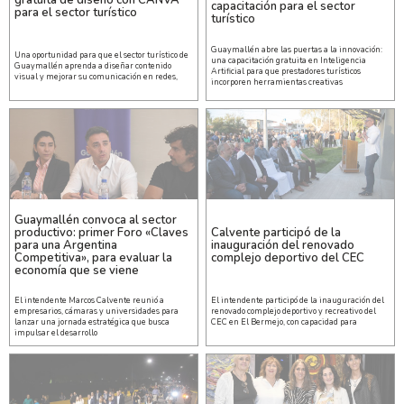
capacitación para el sector
para el sector turístico
turístico
Guaymallén abre las puertas a la innovación:
Una oportunidad para que el sector turístico de
una capacitación gratuita en Inteligencia
Guaymallén aprenda a diseñar contenido
Artificial para que prestadores turísticos
visual y mejorar su comunicación en redes,
incorporen herramientas creativas
Guaymallén convoca al sector
productivo: primer Foro «Claves
Calvente participó de la
para una Argentina
inauguración del renovado
Competitiva», para evaluar la
complejo deportivo del CEC
economía que se viene
El intendente Marcos Calvente reunió a
El intendente participó de la inauguración del
empresarios, cámaras y universidades para
renovado complejo deportivo y recreativo del
lanzar una jornada estratégica que busca
CEC en El Bermejo, con capacidad para
impulsar el desarrollo