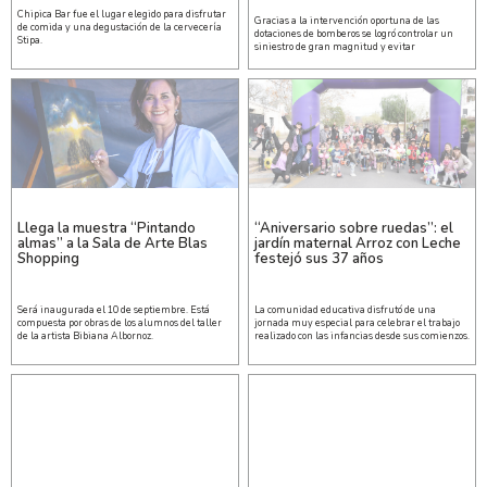
Chipica Bar fue el lugar elegido para disfrutar
Gracias a la intervención oportuna de las
de comida y una degustación de la cervecería
dotaciones de bomberos se logró controlar un
Stipa.
siniestro de gran magnitud y evitar
Llega la muestra “Pintando
“Aniversario sobre ruedas”: el
almas” a la Sala de Arte Blas
jardín maternal Arroz con Leche
Shopping
festejó sus 37 años
Será inaugurada el 10 de septiembre. Está
La comunidad educativa disfrutó de una
compuesta por obras de los alumnos del taller
jornada muy especial para celebrar el trabajo
de la artista Bibiana Albornoz.
realizado con las infancias desde sus comienzos.