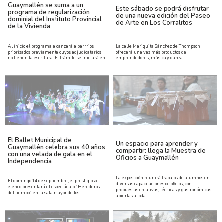
Guaymallén se suma a un
Este sábado se podrá disfrutar
programa de regularización
de una nueva edición del Paseo
dominial del Instituto Provincial
de Arte en Los Corralitos
de la Vivienda
Al inicio el programa alcanzará a barrrios
La calle Mariquita Sánchez de Thompson
priorizados previamente cuyos adjudicatarios
ofrecerá una vez más productos de
no tienen la escritura. El trámite se iniciará en
emprendedores, música y danza.
El Ballet Municipal de
Un espacio para aprender y
Guaymallén celebra sus 40 años
compartir: llega la Muestra de
con una velada de gala en el
Oficios a Guaymallén
Independencia
La exposición reunirá trabajos de alumnos en
El domingo 14 de septiembre, el prestigioso
diversas capacitaciones de oficios, con
elenco presentará el espectáculo “Herederos
propuestas creativas, técnicas y gastronómicas
del tiempo” en la sala mayor de los
abiertas a toda