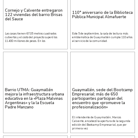
Cornejo y Calvente entregaron
110° aniversario de la Biblioteca
122 viviendas del barrio Brisas
Pública Municipal Almafuerte
del Sauce
Las casas tienen 67,05 metros cuadrados
Este 5 de septiembre, la sala de lectura más
cubiertos y el costo del proyecto superó los
emblemática de Guaymallén cumple 110 años
11.400 millones de pesos. En los
al servicio de la comunidad.
Barrio UTMA: Guaymallén
Guaymallén, sede del Bootcamp
mejora la infraestructura urbana
Empresarial: más de 650
educativa en la «Plaza Malvinas
participantes participan del
Argentinas» y la la Escuela
encuentro que «promueve la
Padre Manzano
profesionalización»
El intendente de Guaymallén, Marcos
Calvente, encabezó la apertura de la segunda
edición del Bootcamp Empresarial, que por
primera vez