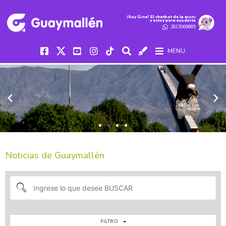
iSoy Gina! El chatbot de la muni
y estoy para ayudarte
2615068885
MENU
Noticias de Guaymallén
FILTRO