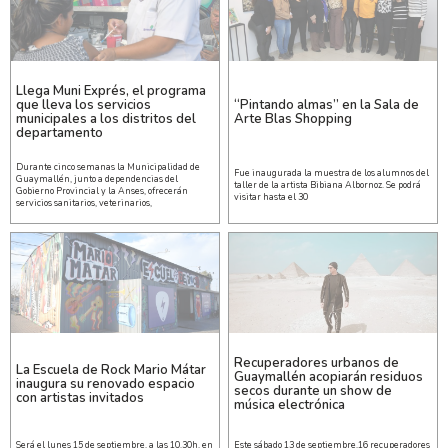
Llega Muni Exprés, el programa
que lleva los servicios
“Pintando almas” en la Sala de
municipales a los distritos del
Arte Blas Shopping
departamento
Durante cinco semanas la Municipalidad de
Fue inaugurada la muestra de los alumnos del
Guaymallén, junto a dependencias del
taller de la artista Bibiana Albornoz. Se podrá
Gobierno Provincial y la Anses, ofrecerán
visitar hasta el 30
servicios sanitarios, veterinarios,
Recuperadores urbanos de
La Escuela de Rock Mario Mátar
Guaymallén acopiarán residuos
inaugura su renovado espacio
secos durante un show de
con artistas invitados
música electrónica
Será el lunes 15 de septiembre, a las 10.30h, en
Este sábado 13 de septiembre,16 recuperadores