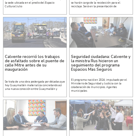
la sede ubicada en el predio del Espacio
se harán cargo de la recolección para el
Cultural Julio
reciclaje. Será en la presentación de
Calvente recorrió los trabajos
Seguridad ciudadana: Calvente y
de asfaltado sobre el puente de
la ministra Rus hicieron un
calle Mitre antes de su
seguimiento del programa
inauguración
Espacios Mas Seguros
El programa nació en 2024, impulsado por el
Se trata de una obra postergada por décadas que
Ministerio de Seguridad y Justicia con la
hoy Guaymallén materializa concretando así
colaboración de municipios. Agentes
una nueva conexión entre Guaymallén y
municipales