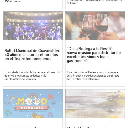
250 alumnos.
se harán
“De la Bodega a tu Restó”:
Ballet Municipal de Guaymallén:
nueva ocasión para disfrutar de
40 años de historia celebrados
excelentes vinos y buena
en el Teatro Independencia
gastronomía
Una velada inolvidable homenajeó el recorrido
Este miércoles se llevará a cabo una nueva
de uno de los elencos artísticos más
edición del ciclo de degustaciones en el resto
emblemáticos de Mendoza.
bar Hipólito Las Cortaderas.