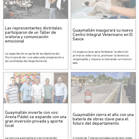
Las representantes distritales
Guaymallén inaugurará su nuevo
participaron de un Taller de
Centro Integral Veterinario en El
oratoria y comunicación
Sauce
emocional
Un espacio clave para fortalecer la atención
La capacitación es parte de los objetivos del
primaria veterinaria, promover la tenencia
Municipio de dar una adecuada preparación a
responsable y mejorar el bienestar animal en
las candidatas del departamento.
todo
Guaymallén invierte con vos:
Guaymallén cierra el año con una
Arena Pádel se expande con una
batería de obras clave para el
gran inversión privada y aporte
futuro del departamento
local
La comuna acompaña el crecimiento del
A través de 7 planes estratégicos de obra, estas