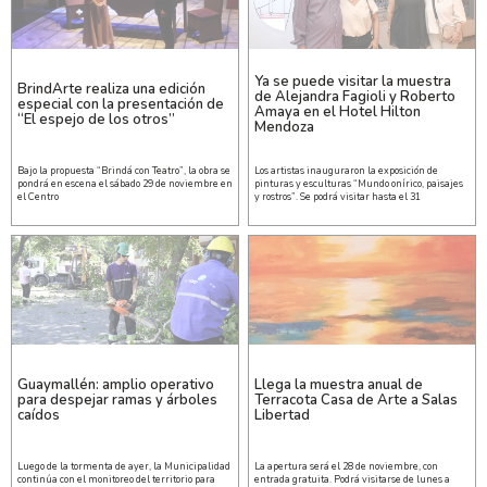
Ya se puede visitar la muestra
BrindArte realiza una edición
de Alejandra Fagioli y Roberto
especial con la presentación de
Amaya en el Hotel Hilton
“El espejo de los otros”
Mendoza
Bajo la propuesta “Brindá con Teatro”, la obra se
Los artistas inauguraron la exposición de
pondrá en escena el sábado 29 de noviembre en
pinturas y esculturas “Mundo onírico, paisajes
el Centro
y rostros”. Se podrá visitar hasta el 31
Guaymallén: amplio operativo
Llega la muestra anual de
para despejar ramas y árboles
Terracota Casa de Arte a Salas
caídos
Libertad
Luego de la tormenta de ayer, la Municipalidad
La apertura será el 28 de noviembre, con
continúa con el monitoreo del territorio para
entrada gratuita. Podrá visitarse de lunes a