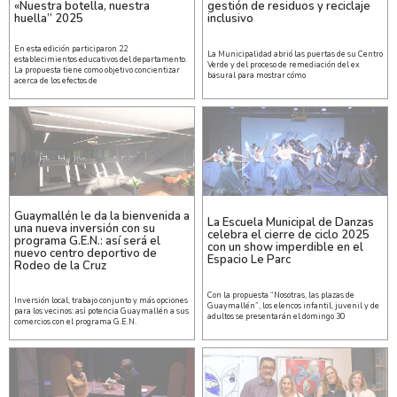
«Nuestra botella, nuestra
gestión de residuos y reciclaje
huella” 2025
inclusivo
En esta edición participaron 22
La Municipalidad abrió las puertas de su Centro
establecimientos educativos del departamento.
Verde y del proceso de remediación del ex
La propuesta tiene como objetivo concientizar
basural para mostrar cómo
acerca de los efectos de
Guaymallén le da la bienvenida a
La Escuela Municipal de Danzas
una nueva inversión con su
celebra el cierre de ciclo 2025
programa G.E.N.: así será el
con un show imperdible en el
nuevo centro deportivo de
Espacio Le Parc
Rodeo de la Cruz
Con la propuesta “Nosotras, las plazas de
Inversión local, trabajo conjunto y más opciones
Guaymallén”, los elencos infantil, juvenil y de
para los vecinos: así potencia Guaymallén a sus
adultos se presentarán el domingo 30
comercios con el programa G.E.N.