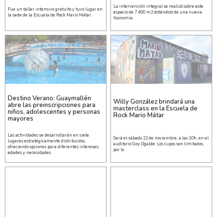
La intervención integral se realizó sobre este
Fue un taller intensivo gratuito y tuvo lugar en
espacio de 7.400 m2 dotándolo de una nueva
la sede de la Escuela de Rock Mario Mátar.
fisonomía.
Destino Verano: Guaymallén
Willy González brindará una
abre las preinscripciones para
masterclass en la Escuela de
niños, adolescentes y personas
Rock Mario Mátar
mayores
Las actividades se desarrollarán en siete
Será el sábado 22 de noviembre, a las 10h, en el
lugares estratégicamente distribuidos,
auditorio Goy Ogalde. Los cupos son limitados,
ofreciendo opciones para diferentes intereses,
por lo
edades y necesidades.