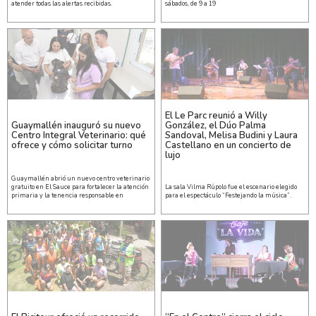
atender todas las alertas recibidas.
sábados, de 9 a 19
El Le Parc reunió a Willy
Guaymallén inauguró su nuevo
González, el Dúo Palma
Centro Integral Veterinario: qué
Sandoval, Melisa Budini y Laura
ofrece y cómo solicitar turno
Castellano en un concierto de
lujo
Guaymallén abrió un nuevo centro veterinario
gratuito en El Sauce para fortalecer la atención
La sala Vilma Rúpolo fue el escenario elegido
primaria y la tenencia responsable en
para el espectáculo “Festejando la música”.