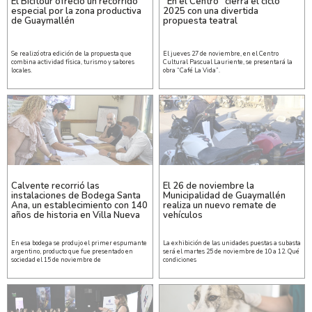
El Bicitour ofreció un recorrido
“En el Centro” cierra el ciclo
especial por la zona productiva
2025 con una divertida
de Guaymallén
propuesta teatral
Se realizó otra edición de la propuesta que
El jueves 27 de noviembre, en el Centro
combina actividad física, turismo y sabores
Cultural Pascual Lauriente, se presentará la
locales.
obra “Café La Vida”.
Calvente recorrió las
El 26 de noviembre la
instalaciones de Bodega Santa
Municipalidad de Guaymallén
Ana, un establecimiento con 140
realiza un nuevo remate de
años de historia en Villa Nueva
vehículos
En esa bodega se produjo el primer espumante
La exhibición de las unidades puestas a subasta
argentino, producto que fue presentado en
será el martes 25 de noviembre de 10 a 12. Qué
sociedad el 15 de noviembre de
condiciones