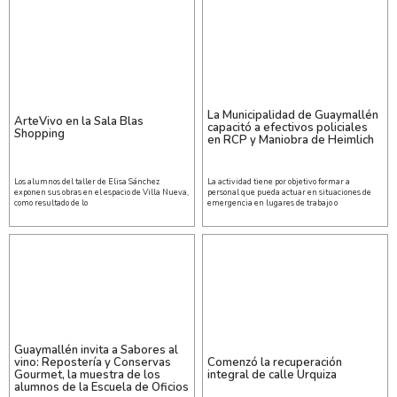
La Municipalidad de Guaymallén
ArteVivo en la Sala Blas
capacitó a efectivos policiales
Shopping
en RCP y Maniobra de Heimlich
Los alumnos del taller de Elisa Sánchez
La actividad tiene por objetivo formar a
exponen sus obras en el espacio de Villa Nueva,
personal que pueda actuar en situaciones de
como resultado de lo
emergencia en lugares de trabajo o
Guaymallén invita a Sabores al
vino: Repostería y Conservas
Comenzó la recuperación
Gourmet, la muestra de los
integral de calle Urquiza
alumnos de la Escuela de Oficios