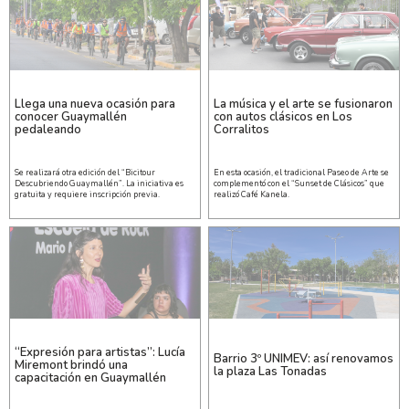
Llega una nueva ocasión para
La música y el arte se fusionaron
conocer Guaymallén
con autos clásicos en Los
pedaleando
Corralitos
Se realizará otra edición del “Bicitour
En esta ocasión, el tradicional Paseo de Arte se
Descubriendo Guaymallén”. La iniciativa es
complementó con el “Sunset de Clásicos” que
gratuita y requiere inscripción previa.
realizó Café Kanela.
“Expresión para artistas”: Lucía
Barrio 3º UNIMEV: así renovamos
Miremont brindó una
la plaza Las Tonadas
capacitación en Guaymallén