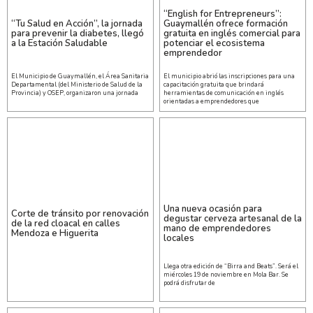
“English for Entrepreneurs”:
“Tu Salud en Acción”, la jornada
Guaymallén ofrece formación
para prevenir la diabetes, llegó
gratuita en inglés comercial para
a la Estación Saludable
potenciar el ecosistema
emprendedor
El Municipio de Guaymallén, el Área Sanitaria
El municipio abrió las inscripciones para una
Departamental (del Ministerio de Salud de la
capacitación gratuita que brindará
Provincia) y OSEP, organizaron una jornada
herramientas de comunicación en inglés
orientadas a emprendedores que
Una nueva ocasión para
Corte de tránsito por renovación
degustar cerveza artesanal de la
de la red cloacal en calles
mano de emprendedores
Mendoza e Higuerita
locales
Llega otra edición de “Birra and Beats”. Será el
miércoles 19 de noviembre en Mola Bar. Se
podrá disfrutar de