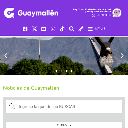
iSoy Gina! El chatbot de la muni
y estoy para ayudarte
2615068885
MENU
Noticias de Guaymallén
FILTRO