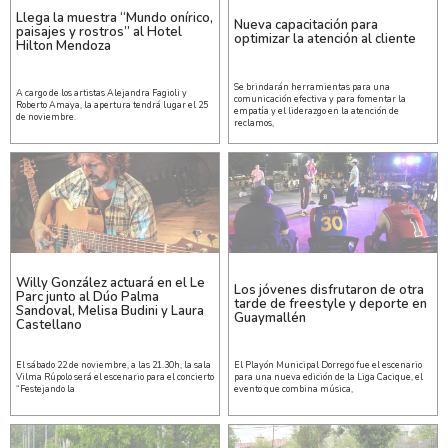
Llega la muestra “Mundo onírico,
Nueva capacitación para
paisajes y rostros” al Hotel
optimizar la atención al cliente
Hilton Mendoza
Se brindarán herramientas para una
A cargo de los artistas Alejandra Fagioli y
comunicación efectiva y para fomentar la
Roberto Amaya, la apertura tendrá lugar el 25
empatía y el liderazgo en la atención de
de noviembre.
reclamos,
Willy González actuará en el Le
Los jóvenes disfrutaron de otra
Parc junto al Dúo Palma
tarde de freestyle y deporte en
Sandoval, Melisa Budini y Laura
Guaymallén
Castellano
El sábado 22 de noviembre, a las 21.30h, la sala
El Playón Municipal Dorrego fue el escenario
Vilma Rúpolo será el escenario para el concierto
para una nueva edición de la Liga Cacique, el
“Festejando la
evento que combina música,