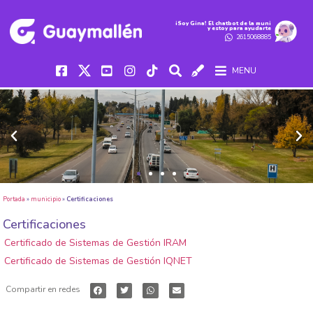
iSoy Gina! El chatbot de la muni
y estoy para ayudarte
2615068885
MENU
Portada
»
municipio
»
Certificaciones
Certificaciones
Certificado de Sistemas de Gestión IRAM
Certificado de Sistemas de Gestión IQNET
Compartir en redes