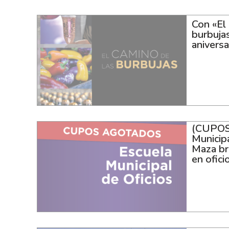
Con «El
burbuja
anivers
(CUPOS
Municipa
Maza br
en ofici