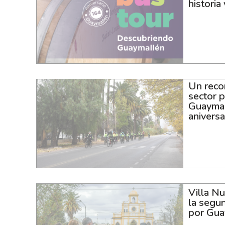
historia
Un recor
sector 
Guaymal
aniversa
Villa Nu
la segun
por Gua