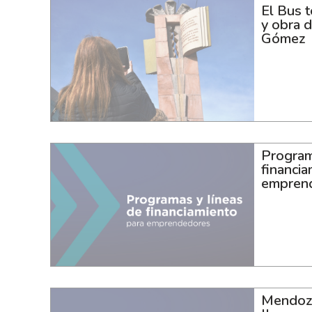
El Bus 
y obra 
Gómez
Program
financia
empren
Mendoza