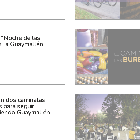
 “Noche de las
s” a Guaymallén
en dos caminatas
as para seguir
iendo Guaymallén