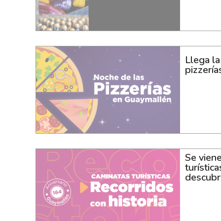
Llega la
pizzería
Se vien
turístic
descubr