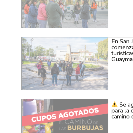
En San 
comenza
turístic
Guayma
Se ag
para la 
camino 