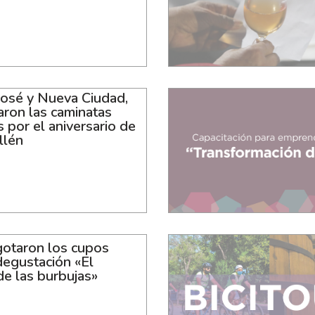
José y Nueva Ciudad,
ron las caminatas
as por el aniversario de
llén
otaron los cupos
degustación «El
de las burbujas»