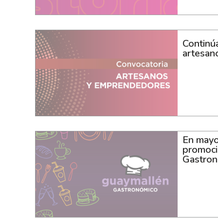
Continúa
artesan
En mayo
promoci
Gastron