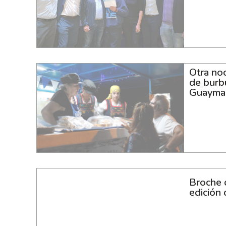
Otra no
de burb
Guayma
Broche d
edición