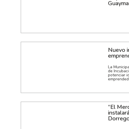
Guayma
Nuevo i
emprend
La Municipa
de Incubaci
potenciar i
emprendedo
“El Merc
instalar
Dorrego