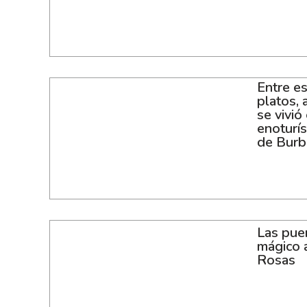
Entre e
platos, 
se vivió
enoturís
de Burb
Las puer
mágico 
Rosas