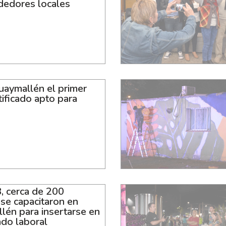
edores locales
uaymallén el primer
tificado apto para
, cerca de 200
se capacitaron en
lén para insertarse en
ado laboral