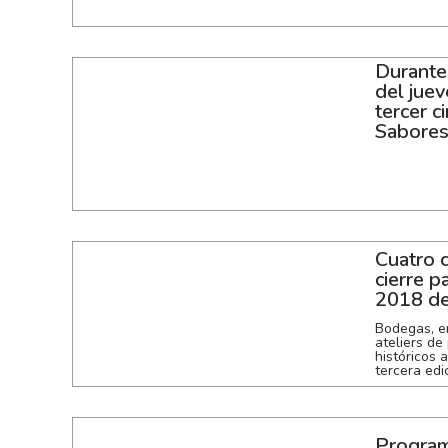
Durante 
del juev
tercer c
Sabore
Cuatro c
cierre pa
2018 de
Bodegas, em
ateliers de 
históricos 
tercera edi
Progra