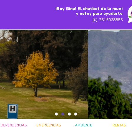
iSoy Gina! El chatbot de la muni
y estoy para ayudarte
2615068885
DEPENDENCIAS
EMERGENCIAS
AMBIENTE
RENTAS