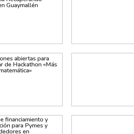
 en Guaymallén
iones abiertas para
par de Hackathon «Más
 matemática»
e financiamiento y
ación para Pymes y
dedores en