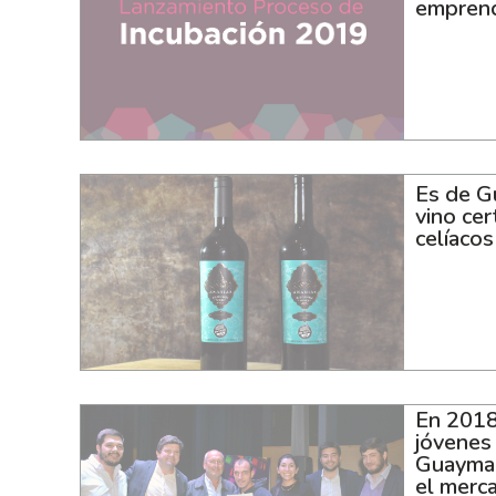
emprend
Es de G
vino cer
celíacos
En 2018
jóvenes 
Guaymal
el merc