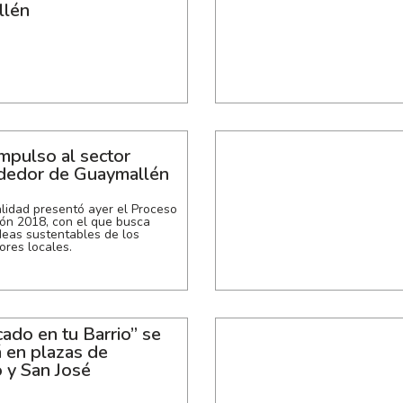
llén
mpulso al sector
edor de Guaymallén
lidad presentó ayer el Proceso
ón 2018, con el que busca
deas sustentables de los
res locales.
ado en tu Barrio” se
á en plazas de
 y San José