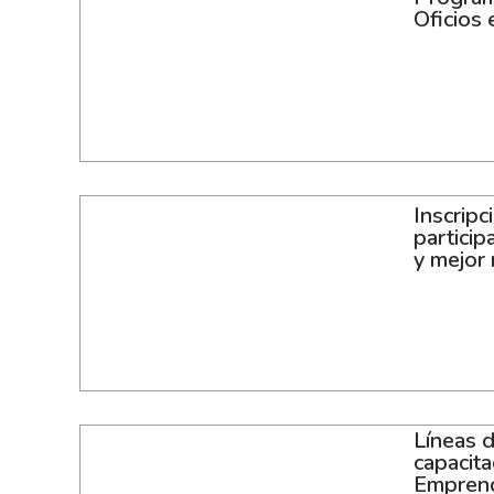
Oficios
Inscripc
partici
y mejor
Líneas d
capacit
Empren