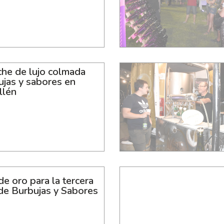
che de lujo colmada
ujas y sabores en
llén
e oro para la tercera
 de Burbujas y Sabores