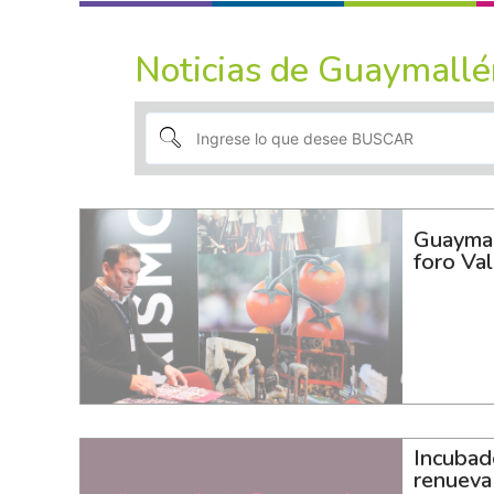
Noticias de Guaymallé
Guaymall
foro Va
Incubad
renueva