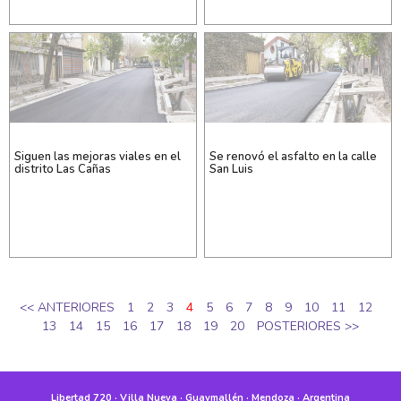
Siguen las mejoras viales en el
Se renovó el asfalto en la calle
distrito Las Cañas
San Luis
<< ANTERIORES
1
2
3
4
5
6
7
8
9
10
11
12
13
14
15
16
17
18
19
20
POSTERIORES >>
Libertad 720 · Villa Nueva · Guaymallén · Mendoza · Argentina