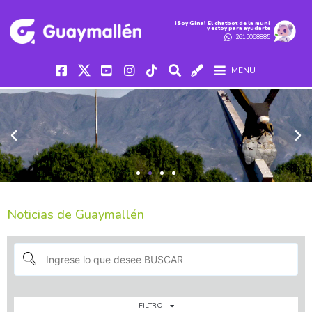
iSoy Gina! El chatbot de la muni
y estoy para ayudarte
2615068885
MENU
Noticias de Guaymallén
FILTRO